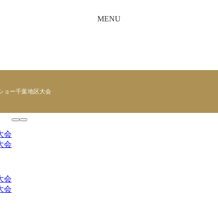
MENU
スショー千葉地区大会
大会
大会
大会
大会