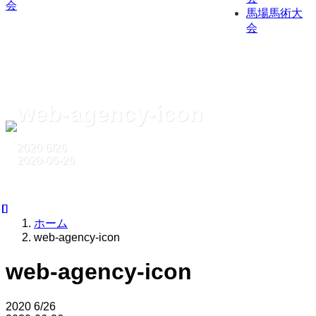
馬場馬術大
会
web-agency-icon
2020
6/26
2020-06-26
ホーム
web-agency-icon
web-agency-icon
2020
6/26